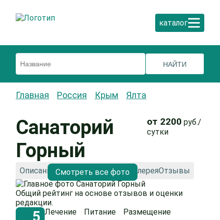
каталог
Главная
Россия
Крым
Ялта
Санаторий
от 2200
руб./
сутки
Горный
Описание
Как добраться
Фотогалерея
Отзывы
Смотреть все фото
Общий рейтинг на основе отзывов и оценки
редакции.
Лечение
Питание
Размещение
5