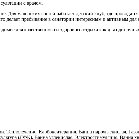
сультации с врачом.
не. Для маленьких гостей работает детский клуб, где проводятс
то делает пребывание в санатории интересным и активным для д
одимое для качественного и здорового отдыха как для одиночных
, Теплолечение, Карбокситерапия, Ванна пароуглекислая, Газо
культура (ЛФК), Ванна углекислая, Электростимуляция, Ванна х