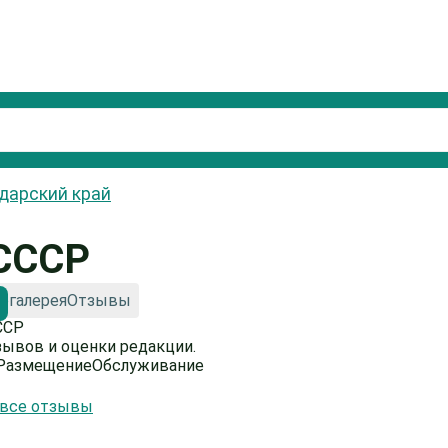
дарский край
 СССР
огалерея
Отзывы
зывов и оценки редакции.
Размещение
Обслуживание
 все отзывы