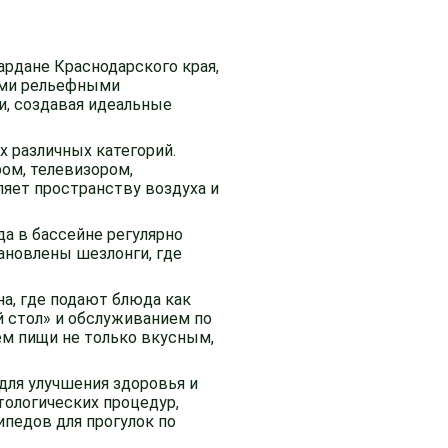
ардане Краснодарского края,
оими рельефными
, создавая идеальные
 различных категорий.
ом, телевизором,
ляет пространству воздуха и
да в бассейне регулярно
ановлены шезлонги, где
на, где подают блюда как
й стол» и обслуживанием по
ем пищи не только вкусным,
для улучшения здоровья и
тологических процедур,
педов для прогулок по