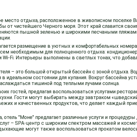
ное место отдыха, расположенное в живописном поселке В
ьбы от чистейшего Черного моря. Этот край славится св
меняются пышной зеленью и широкими песчаными пляжами
ации.
лагается размещение в уютных и комфортабельных номерах
сем необходимым для полноценного отдыха: кондиционер
 Wi-Fi. Интерьеры выполнены в светлых тонах, что добав
теля – это большой открытый бассейн с зоной отдыха. Во
в идеальном состоянии для купания. Вокруг бассейна уст
наслаждаться тишиной под теплыми лучами солнца.
воих гостей, предлагая воспользоваться услугами рестора
 кухни. Гости могут выбирать между завтраком «шведски
вежих и качественных продуктов, что делает каждый при
 отель "Моне" предлагает различные услуги и процедуры 
 услуг – SPA-центр с широким спектром массажей и косме
тдыхающие могут также воспользоваться прокатом велоси