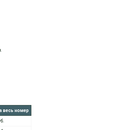
.
а весь номер
б.