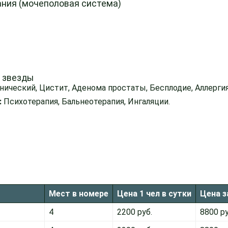
ания (мочеполовая система)
4 звезды
ический, Цистит, Аденома простаты, Бесплодие, Аллергия
:
Психотерапия, Бальнеотерапия, Ингаляции.
Мест в номере
Цена 1 чел в сутки
Цена з
4
2200 руб.
8800 ру