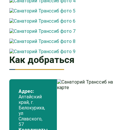
Как добраться
Адрес:
Алтайский
край, г.
Белокуриха,
ул
Славского,
57
Координаты